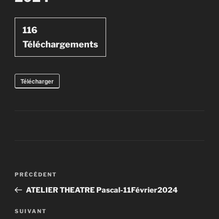
116
Téléchargements
Télécharger
Navigation
Article
PRÉCÉDENT
de
précédent
ATELIER THEATRE Pascal-11Février2024
l’article
Article
SUIVANT