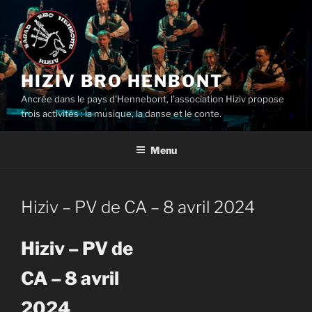
Aller
au
contenu
principal
HIZIV BRO HENBONT
Ancrée dans le pays d'Hennebont, l'association Hiziv propose
trois activités : la musique, la danse et le conte.
Menu
Hiziv – PV de CA – 8 avril 2024
Hiziv – PV de
CA – 8 avril
2024