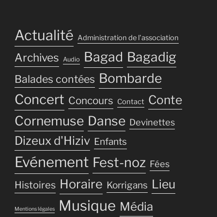
Actualité
Administration de l'association
Bagad
Bagadig
Archives
Audio
Bombarde
Balades contées
Concert
Conte
Concours
Contact
Cornemuse
Danse
Devinettes
Dizeux d'Hiziv
Enfants
Evénement
Fest-noz
Fées
Horaire
Lieu
Histoires
Korrigans
Musique
Média
Mentions légales