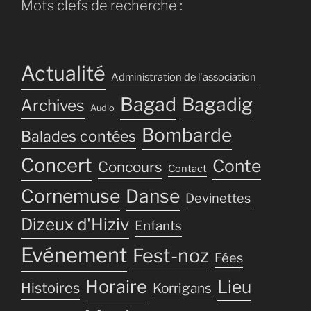
Mots clefs de recherche :
Actualité
Administration de l'association
Bagad
Bagadig
Archives
Audio
Bombarde
Balades contées
Concert
Conte
Concours
Contact
Cornemuse
Danse
Devinettes
Dizeux d'Hiziv
Enfants
Evénement
Fest-noz
Fées
Horaire
Lieu
Histoires
Korrigans