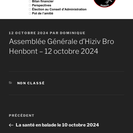
PUBLIÉ
12 OCTOBRE 2024
PAR
DOMINIQUE
LE
Assemblée Générale d’Hiziv Bro
Henbont – 12 octobre 2024
CATÉGORIES
NON CLASSÉ
Navigation
Article
PRÉCÉDENT
de
précédent
La santé en balade le 10 octobre 2024
l’article